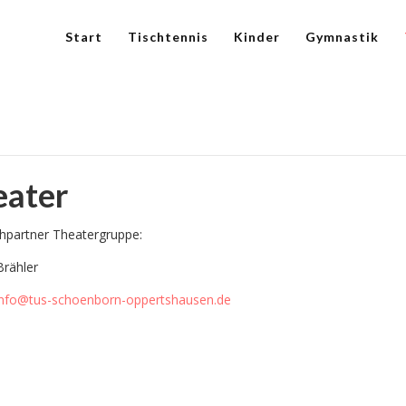
Start
Tischtennis
Kinder
Gymnastik
eater
hpartner Theatergruppe:
Brähler
info@tus-schoenborn-oppertshausen.de