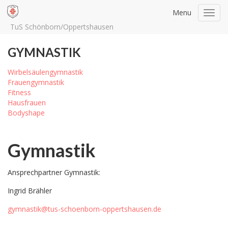
Menu
Toggl
navig
TuS Schönborn/Oppertshausen
GYMNASTIK
Wirbelsäulengymnastik
Frauengymnastik
Fitness
Hausfrauen
Bodyshape
Gymnastik
Ansprechpartner Gymnastik:
Ingrid Brähler
gymnastik@tus-schoenborn-oppertshausen.de